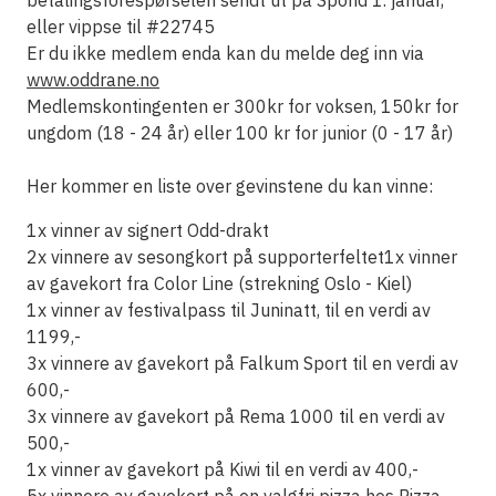
betalingsforespørselen sendt ut på Spond 1. januar,
eller vippse til #22745
Er du ikke medlem enda kan du melde deg inn via
www.oddrane.no
Medlemskontingenten er 300kr for voksen, 150kr for
ungdom (18 - 24 år) eller 100 kr for junior (0 - 17 år)
Her kommer en liste over gevinstene du kan vinne:
1x vinner av signert Odd-drakt
2x vinnere av sesongkort på supporterfeltet1x vinner
av gavekort fra Color Line (strekning Oslo - Kiel)
1x vinner av festivalpass til Juninatt, til en verdi av
1199,-
3x vinnere av gavekort på Falkum Sport til en verdi av
600,-
3x vinnere av gavekort på Rema 1000 til en verdi av
500,-
1x vinner av gavekort på Kiwi til en verdi av 400,-